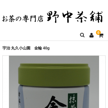
0
ホーム
宇治 丸久小山園 金輪 40g
お買い物について
決済方法・送料など
店舗ご案内
商品一覧
お問い合わせ