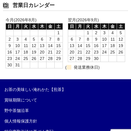
営業日カレンダー
今月(2026年8月)
翌月(2026年9月)
日
月
火
水
木
金
土
日
月
火
水
木
金
土
1
1
2
3
4
5
2
3
4
5
6
7
8
6
7
8
9
10
11
12
9
10
11
12
13
14
15
13
14
15
16
17
18
19
16
17
18
19
20
21
22
20
21
22
23
24
25
26
23
24
25
26
27
28
29
27
28
29
30
30
31
(
発送業務休日)
お茶の美味しい淹れかた【煎茶】
賞味期限について
野中茶舗沿革
個人情報保護方針