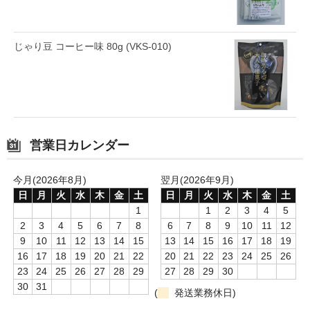
じゃり豆 コーヒー味 80g (VKS-010)
営業日カレンダー
今月(2026年8月)
翌月(2026年9月)
日
月
火
水
木
金
土
日
月
火
水
木
金
土
1
1
2
3
4
5
2
3
4
5
6
7
8
6
7
8
9
10
11
12
9
10
11
12
13
14
15
13
14
15
16
17
18
19
16
17
18
19
20
21
22
20
21
22
23
24
25
26
23
24
25
26
27
28
29
27
28
29
30
30
31
(
発送業務休日)