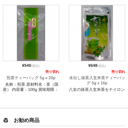
を2gティーバッグ個包装にし
ました ナイロン紗使用( […]
¥540
¥648
(税込)
(税込)
売り切れ
売り切れ
煎茶ティーバッグ 5g x 20p
水出し抹茶入玄米茶ティーバッ
グ 5g x 16p
名称：煎茶 原材料名：茶（国
産） 内容量：100g 賞味期限：
八女の抹茶入玄米茶をナイロン
約6 […]
テトラパック5gにしました。
お湯でも冷茶でも美味しく […]
お勧め商品