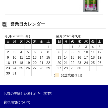
営業日カレンダー
今月(2026年8月)
翌月(2026年9月)
日
月
火
水
木
金
土
日
月
火
水
木
金
土
1
1
2
3
4
5
2
3
4
5
6
7
8
6
7
8
9
10
11
12
9
10
11
12
13
14
15
13
14
15
16
17
18
19
16
17
18
19
20
21
22
20
21
22
23
24
25
26
23
24
25
26
27
28
29
27
28
29
30
30
31
(
発送業務休日)
お茶の美味しい淹れかた【煎茶】
賞味期限について