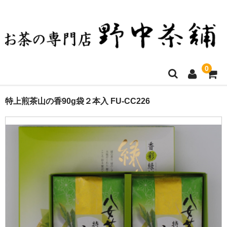
0
ホーム
特上煎茶山の香90g袋２本入 FU-CC226
お買い物について
決済方法・送料など
店舗ご案内
商品一覧
お問い合わせ