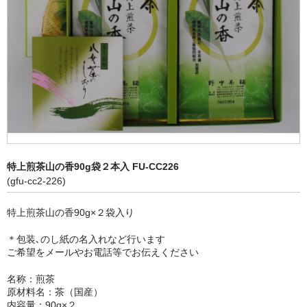
特上煎茶山の香90g袋２本入 FU-CC226
(gfu-cc2-226)
特上煎茶山の香90g×２袋入り
＊包装､のし紙の名入れなど行います
ご希望をメールやお電話等でお伝えください
名称：煎茶
原材料名：茶（国産）
内容量：90g×２