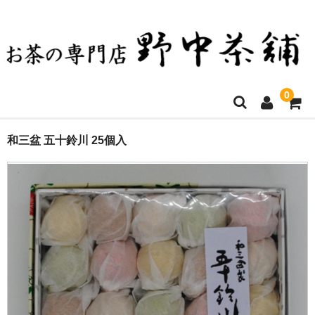
0
ホーム
和三盆 五十鈴川 25個入
お買い物について
決済方法・送料など
店舗ご案内
商品一覧
お問い合わせ