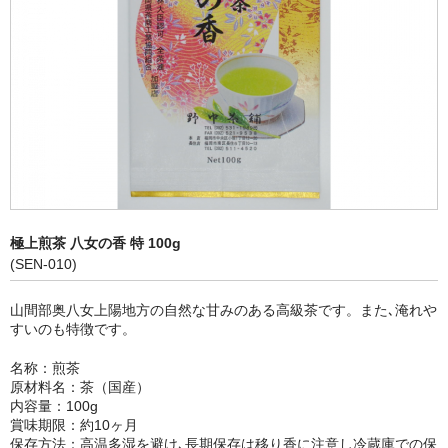
極上煎茶 八女の香 特 100g
(SEN-010)
山間部奥八女上陽地方の自然な甘みのある高級茶です。また､淹れや
すいのも特徴です。
名称：煎茶
原材料名：茶（国産）
内容量：100g
賞味期限：約10ヶ月
保存方法：高温多湿を避け､長期保存は移り香に注意し冷蔵庫での保