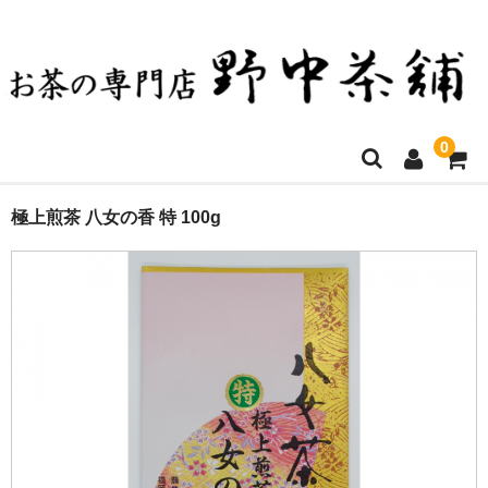
0
ホーム
極上煎茶 八女の香 特 100g
お買い物について
決済方法・送料など
店舗ご案内
商品一覧
お問い合わせ