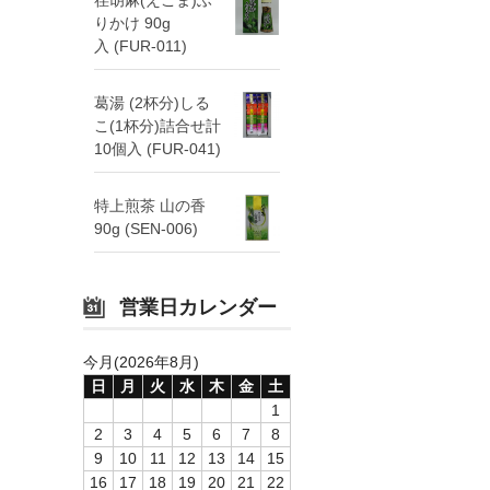
りかけ 90g
入 (FUR-011)
葛湯 (2杯分)しる
こ(1杯分)詰合せ計
10個入 (FUR-041)
特上煎茶 山の香
90g (SEN-006)
営業日カレンダー
今月(2026年8月)
日
月
火
水
木
金
土
1
2
3
4
5
6
7
8
9
10
11
12
13
14
15
16
17
18
19
20
21
22