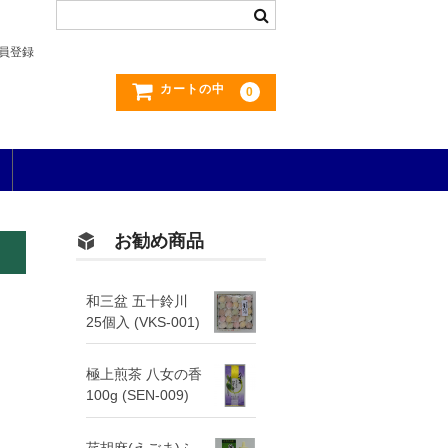
員登録
カートの中
0
お勧め商品
和三盆 五十鈴川
25個入 (VKS-001)
極上煎茶 八女の香
100g (SEN-009)
荏胡麻(えごま)ふ