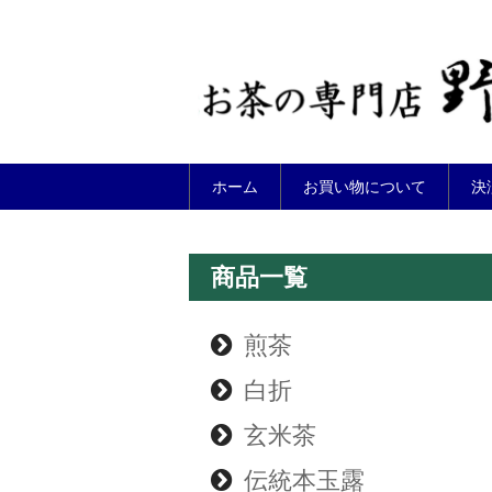
ホーム
お買い物について
決
商品一覧
煎茶
白折
玄米茶
伝統本玉露