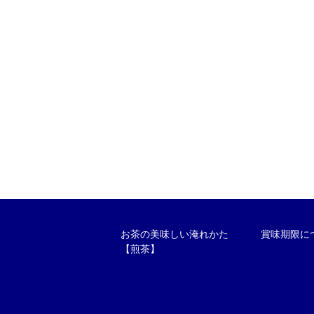
お茶の美味しい淹れかた
賞味期限に
【煎茶】