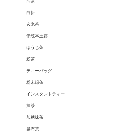
煎茶
白折
玄米茶
伝統本玉露
ほうじ茶
粉茶
ティーバッグ
粉末緑茶
インスタントティー
抹茶
加糖抹茶
昆布茶