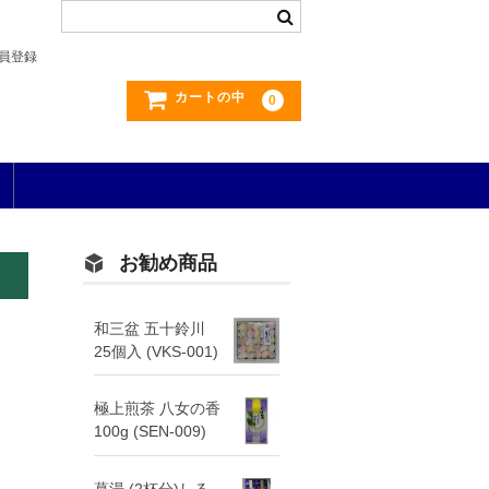
員登録
カートの中
0
お勧め商品
和三盆 五十鈴川
25個入 (VKS-001)
極上煎茶 八女の香
100g (SEN-009)
葛湯 (2杯分)しる