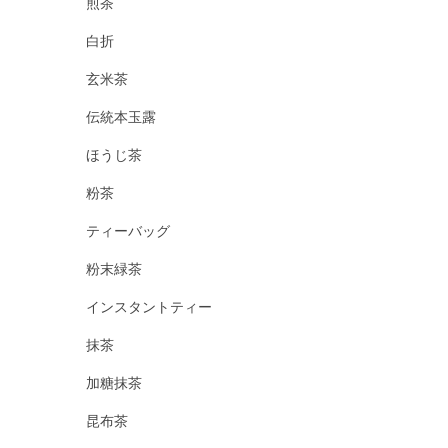
煎茶
白折
玄米茶
伝統本玉露
ほうじ茶
粉茶
ティーバッグ
粉末緑茶
インスタントティー
抹茶
加糖抹茶
昆布茶