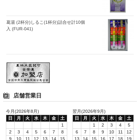
葛湯 (2杯分)しるこ(1杯分)詰合せ計10個
入 (FUR-041)
店舗営業日
今月(2026年8月)
翌月(2026年9月)
日
月
火
水
木
金
土
日
月
火
水
木
金
土
1
1
2
3
4
5
2
3
4
5
6
7
8
6
7
8
9
10
11
12
9
10
11
12
13
14
15
13
14
15
16
17
18
19