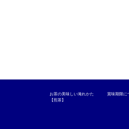
お茶の美味しい淹れかた
賞味期限に
【煎茶】