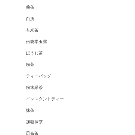
煎茶
白折
玄米茶
伝統本玉露
ほうじ茶
粉茶
ティーバッグ
粉末緑茶
インスタントティー
抹茶
加糖抹茶
昆布茶