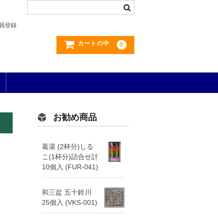
員登録
カートの中
0
お勧め商品
葛湯 (2杯分)しる
こ(1杯分)詰合せ計
10個入 (FUR-041)
和三盆 五十鈴川
25個入 (VKS-001)