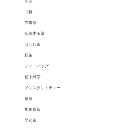
煎茶
白折
玄米茶
伝統本玉露
ほうじ茶
粉茶
ティーバッグ
粉末緑茶
インスタントティー
抹茶
加糖抹茶
昆布茶