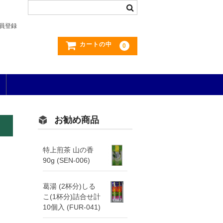
員登録
カートの中
0
お勧め商品
特上煎茶 山の香
90g (SEN-006)
葛湯 (2杯分)しる
こ(1杯分)詰合せ計
10個入 (FUR-041)