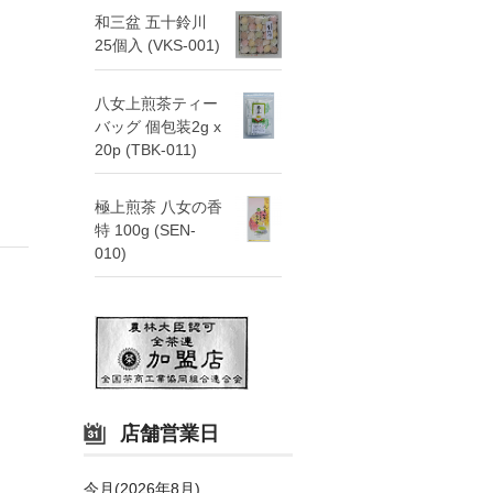
和三盆 五十鈴川
25個入 (VKS-001)
八女上煎茶ティー
バッグ 個包装2g x
20p (TBK-011)
極上煎茶 八女の香
特 100g (SEN-
010)
店舗営業日
今月(2026年8月)