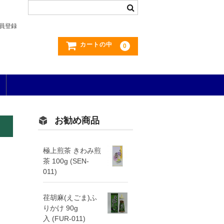
員登録
カートの中
0
お勧め商品
極上煎茶 きわみ煎
茶 100g (SEN-
011)
荏胡麻(えごま)ふ
りかけ 90g
入 (FUR-011)