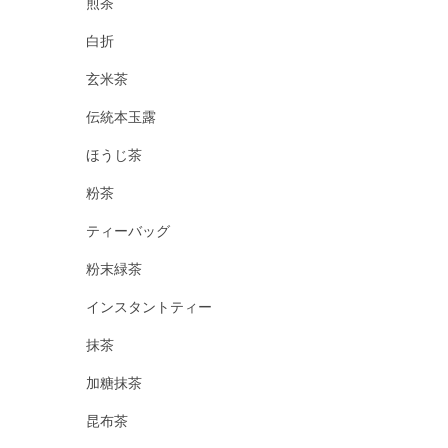
煎茶
白折
玄米茶
伝統本玉露
ほうじ茶
粉茶
ティーバッグ
粉末緑茶
インスタントティー
抹茶
加糖抹茶
昆布茶