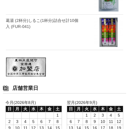
葛湯 (2杯分)しるこ(1杯分)詰合せ計10個
入 (FUR-041)
店舗営業日
今月(2026年8月)
翌月(2026年9月)
日
月
火
水
木
金
土
日
月
火
水
木
金
土
1
1
2
3
4
5
2
3
4
5
6
7
8
6
7
8
9
10
11
12
9
10
11
12
13
14
15
13
14
15
16
17
18
19