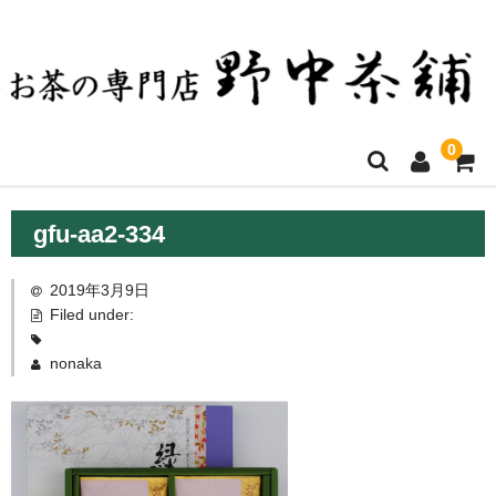
0
ホーム
gfu-aa2-334
お買い物について
2019年3月9日
決済方法・送料など
Filed under:
店舗ご案内
nonaka
商品一覧
お問い合わせ